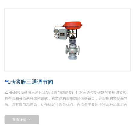
在阀座上时阀门严密关断。阀座直径的大小影响调节阀的流量系数Cv 。阀瓣上
平行于轴向有对称分布的平衡孔， 使阀瓣上下端面的腔室连通， 这样阀内介质
作用在阀瓣轴向上的力大部分相互抵消， 介质在阀杆上产生的不平衡力就非常
小
气动薄膜三通调节阀
ZJHF/H气动薄膜三通分流/合流调节阀是专门针对三通控制研制的专用调节阀。
有合流和分流两种结构形式，阀芯结构采用圆筒薄壁窗口，并采用阀芯侧面导
向。具有调节精度高，动作稳定可靠等优点。合流型主要用于将两种流体混合
成第三种流体；分流型主要用于将一股流体分成两股流体。该产品可代替两台
互为开关的单、座调节阀，用于液体、气体、蒸汽等介质的调节与控制。公称
查看详情 >>
通径和压差较小时，合流阀可用于分流场合，但公称通径大于80mm和压差较大
的分流场合，不能互换使用。 三通阀在某些场合可以替代两个二通阀和一个三
通接管而得到广泛应用，常用于热交换器的两相调节，也可用于简单的配比调