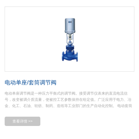
电动单座/套筒调节阀
电动单座调节阀是一种压力平衡式的调节阀。接受调节仪表来的直流电流信
号，改变被调介质流量，使被控工艺参数保持在给定值。广泛应用于电力、冶
金、化工、石油、轻纺、制药、造纸等工业部门的生产自动化控制。 电动套筒
调节阀阀芯结构是以套筒与阀瓣为间隙配合，套筒上开有多个节流窗口， 窗口
的形状决定了调节阀的流量特性， 窗口的面积大小影响调节阀的流量系数Cv 。
查看详情 >>
阀座采用自对中无螺纹卡入式结构， 阀座上的圆锥密封面与阀瓣上的圆锥密封
面相配合形成切断密封副， 保证阀瓣压紧在阀座上时阀门严密关断。阀座直径
的大小影响调节阀的流量系数Cv 。阀瓣上平行于轴向有对称分布的平衡孔， 使