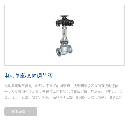
阀瓣上下端面的腔室连通， 这样阀内介质作用在阀瓣轴向上的力大部分相互抵
消， 介质在阀杆上产生的不平衡力就非常小。通过接收工业自动化控制系统的
信号（如：4~20mA或1-5V DC）来驱动阀门改变阀芯和阀座之间的截面积大小
控制管道介质的流量、温度、压力等工艺参数。实现自动化调节功能。
电动单座/套筒调节阀
电动单座调节阀是一种压力平衡式的调节阀。接受调节仪表来的直流电流信
号，改变被调介质流量，使被控工艺参数保持在给定值。广泛应用于电力、冶
金、化工、石油、轻纺、制药、造纸等工业部门的生产自动化控制。 电动套筒
调节阀阀芯结构是以套筒与阀瓣为间隙配合，套筒上开有多个节流窗口， 窗口
的形状决定了调节阀的流量特性， 窗口的面积大小影响调节阀的流量系数Cv 。
查看详情 >>
阀座采用自对中无螺纹卡入式结构， 阀座上的圆锥密封面与阀瓣上的圆锥密封
面相配合形成切断密封副， 保证阀瓣压紧在阀座上时阀门严密关断。阀座直径
的大小影响调节阀的流量系数Cv 。阀瓣上平行于轴向有对称分布的平衡孔， 使