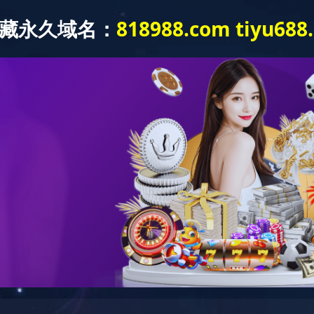
提供工程阀门组合解决方案
Provide engineering valve combination solutions
兰
品质保障
新闻资讯