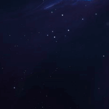
气动法兰球阀
适用介质
蝶阀系列
过滤器系列
调节阀系列
江苏科源阀门制造有限公
地址: 常州天宁区郑陆镇溪河西路
电话: 0519-8550 7877 / 855