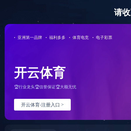
米兰app站官方官网
关于科源
米兰app站官方官网-米
（中国）