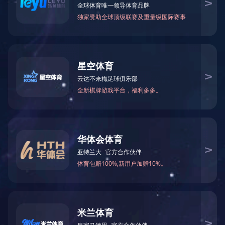
波纹管系列
闸阀系列
截止阀系列
截止阀
伞齿轮截止阀
高压截止阀
国标铸钢截止阀
国标不锈钢截止阀
电站截止阀