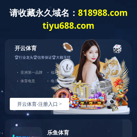
米兰app站官方官网
提供工程阀门组合解决方案
Provide engineering valve combination solutions
CN
/
米兰app站官方官网
>
米兰app站官方官网-米兰（中国）
> 高压
截止阀