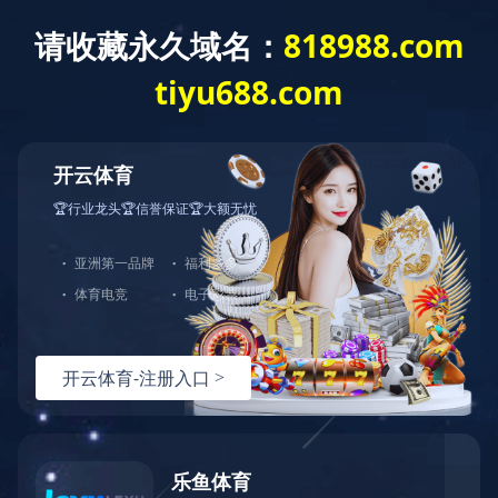
米兰app站官方官网
提供工程阀门组合解决方案
Provide engineering valve combination solutions
CN
/
米兰app站官方官网
>
米兰app站官方官网-米兰（中国）
> 电动
式弹性座封闸阀SKG4X