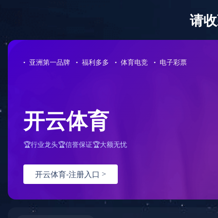
米兰app站官方官网
关于科源
米兰app站官方官网-米
（中国）