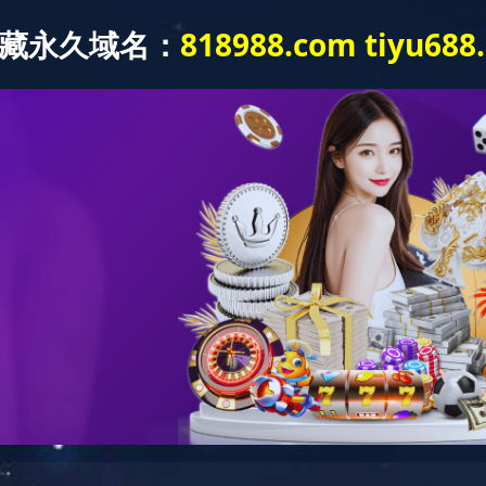
提供工程阀门组合解决方案
Provide engineering valve combination solutions
兰
品质保障
新闻资讯