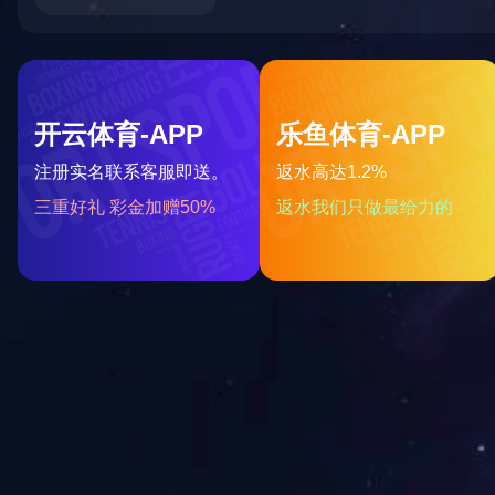
电动契式闸阀
气动闸阀
API闸阀
API闸阀
手动刀形闸阀
伞齿轮刀形闸阀
电动刀形闸阀
气动刀形闸阀
保温闸阀
自密封闸阀
手轮式弹性座封闸阀SKG2X
产品规格(
设计标
伞齿轮弹性座封闸阀SKG3X
主体材质