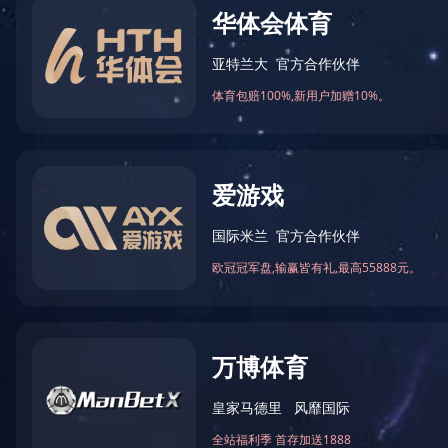
米兰app站官方官网
>
米兰app站官方官网-米兰（中国）
手轮
波纹管系列
闸阀系列
契式闸阀