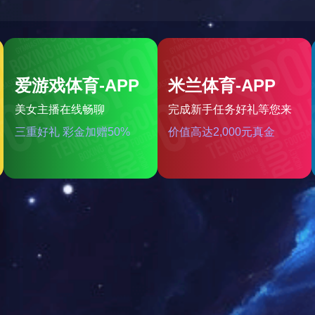
添加收藏夹
PDF下载
电
DN):
50~1200
压力等级(PN)
:
1.0
准
:
API 602, BS5352, ANSI B16.34;
连接方式
:
法兰
:
灰铸铁、球墨铸铁、铸钢等