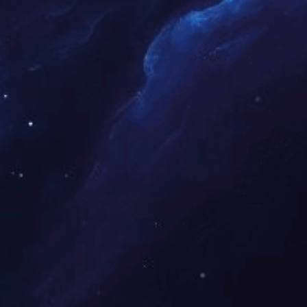
:
水、蒸汽、油品、腐蚀性介质等