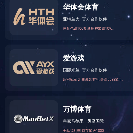
米兰app站官方官网
>
米兰app站官方官网-米兰（中国）
API
波纹管系列
闸阀系列
契式闸阀