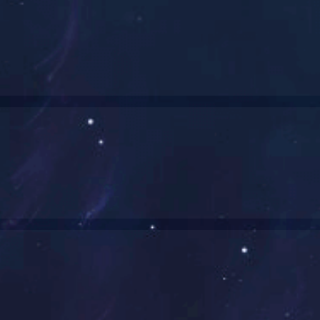
> API闸阀
闸阀