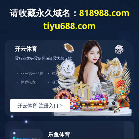
米兰app站官方官网
提供工程阀门组合解决方案
Provide engineering valve combination solutions
CN
/
米兰app站官方官网
>
米兰app站官方官网-米兰（中国）
> 气动
刀形闸阀