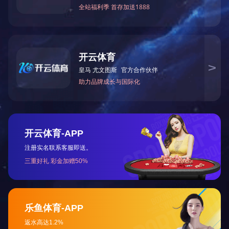
截止阀系列
止回阀系列
球阀系列
蝶阀系列
过滤器系列
调节阀系列
气动刀形闸阀