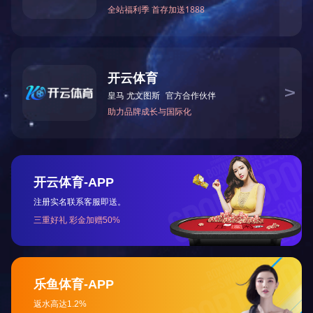
球阀系列
蝶阀系列
过滤器系列
调节阀系列
锻钢截止阀