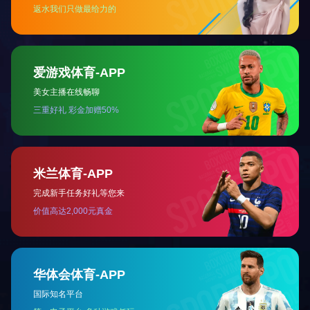
添加收藏夹
PDF下载
电子邮件
产品规格(DN):
150~1500
压力等级(PN)
:
0.6~0.7
设计标准
:
BS5352, MSS SP-118;
连接方式
:
法兰
主体材质:
A105; LF2; F5; F11; F22; 304(L); 316(L); F347; F321; F51; Monel; 20