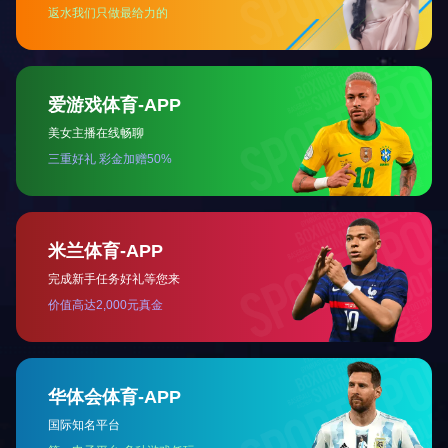
添加收藏夹
PDF下载
电子邮件
产品规格(DN):
50~2000
压力
等级(Mpa)
:
1.0/1.6/10/16
设计标准
:
GB/T12238;
连接
方式
:
法兰
主体材质:
灰铸铁、球墨铸铁、铸钢、不锈钢等。
适用介质:
空气、水、污水、蒸汽、煤气
、
油品等.
Copyright © 2018江苏科源阀门制造有限公司版权所有
江苏阀门
常州阀门
波纹管闸阀
波纹管截止阀
闸阀
电动闸阀
电动调节阀
蒸汽阀
导热油阀