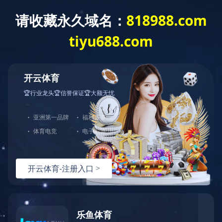
米兰app站官方官网
提供工程阀门组合解决方案
Provide engineering valve combination solutions
CN
/
米兰app站官方官网
>
米兰app站官方官网-米兰（中国）
> 法兰
式中线蝶阀