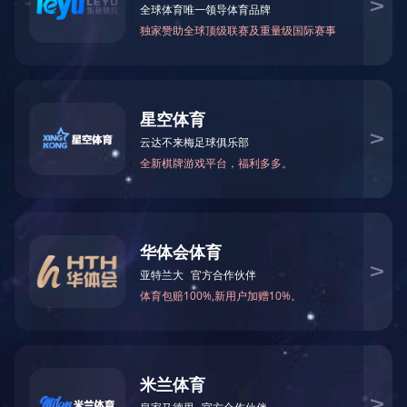
波纹管系列
闸阀系列
截止阀系列
止回阀系列
球阀系列
蝶阀系列
法兰式中线蝶阀