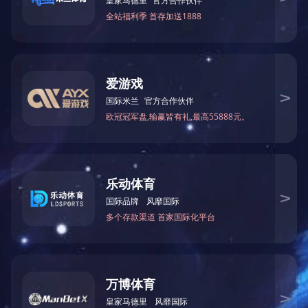
气动刀形闸阀
保温闸阀
自密封闸阀
手轮式弹性座封闸阀SKG2X
伞齿轮弹性座封闸阀SKG3X
电动式弹性座封闸阀SKG4X
RRHN非升杆信号弹性座封闸阀
附开度指示弹性座封闸阀
锻钢法兰闸阀
电站闸阀
美标高压对焊闸阀