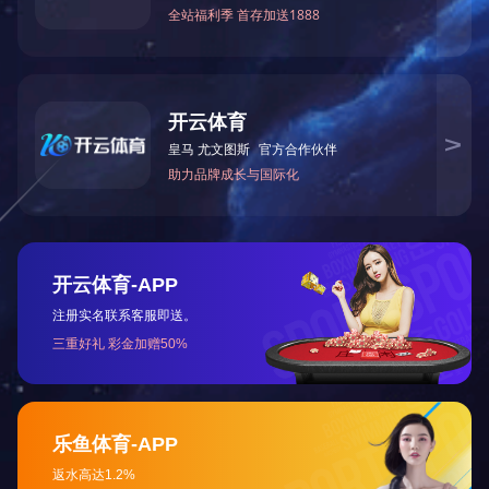
截止阀系列
止回阀系列
球阀系列
蝶阀系列
过滤器系列
调节阀系列
气动闸阀