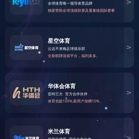
波纹管系列
闸阀系列
截止阀系列
止回阀系列
美标旋启式止回阀
美标旋启式止回阀
国标升降式止回阀
立式法兰止回阀
旋启式焊接止回阀