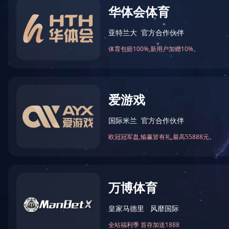
米兰app站官方官网
>
米兰app站官方官网-米兰（中国）
旋启
波纹管系列
闸阀系列
截止阀系列