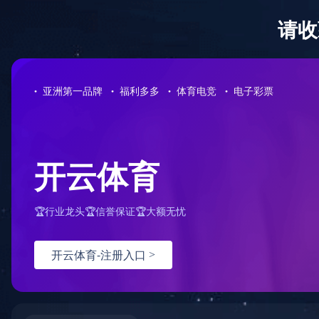
米兰app站官方官网
关于科源
米兰app站官方官网-米
（中国）