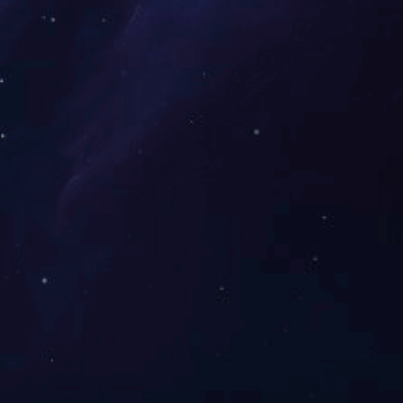
:
水、油品、蒸气等