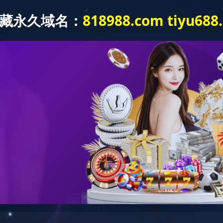
提供工程阀门组合解决方案
Provide engineering valve combination solutions
兰
品质保障
新闻资讯