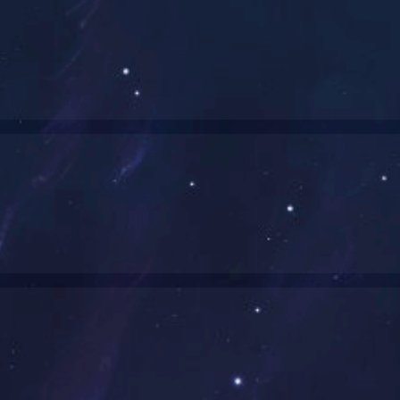
> 旋启式焊接止回阀
式焊接止回阀