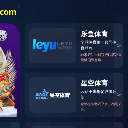
CN
/
应用领域
米兰app站官方官网-米兰
（中国）