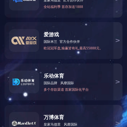
气动刀形闸阀
保温闸阀
自密封闸阀
手轮式弹性座封闸阀SKG2X
伞齿轮弹性座封闸阀SKG3X
电动式弹性座封闸阀SKG4X
RRHN非升杆信号弹性座封闸阀
附开度指示弹性座封闸阀
锻钢法兰闸阀
电站闸阀
美标高压对焊闸阀