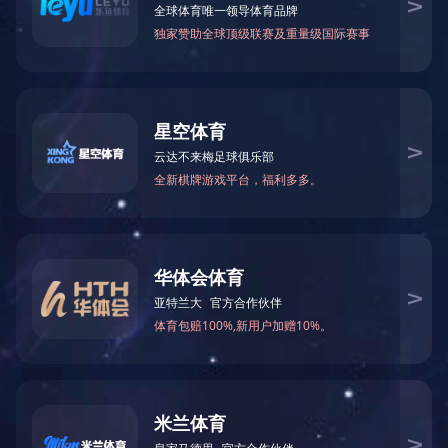
波纹管系列
闸阀系列
契式闸阀
电动契式闸阀
气动闸阀
API闸阀
API闸阀
手动刀形闸阀
伞齿轮刀形闸阀
电动刀形闸阀