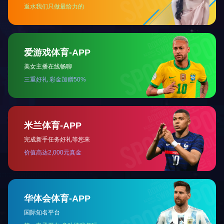
添加收藏夹
PDF下载
电子邮件
产品规格(DN):
50~2000
压力
等级(Mpa)
:
1.0/1.6/10/16
设计标准
:
GB/T12238;
连接
方式
:
法兰
主体材质:
灰铸铁、球墨铸铁、铸钢、不锈钢等。
适用介质:
空气、水、污水、蒸汽、煤气、油品等.
Copyright © 2018江苏科源阀门制造有限公司版权所有
江苏阀门
常州阀门
波纹管闸阀
波纹管截止阀
闸阀
电动闸阀
电动调节阀
蒸汽阀
导热油阀