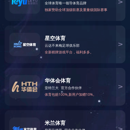
波纹管系列
闸阀系列
截止阀系列
止回阀系列
球阀系列
蝶阀系列
法兰式中线蝶阀