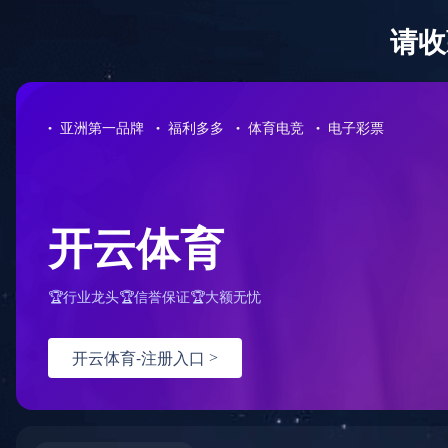
米兰app站官方官网
关于科源
米兰app站官方官网-米
（中国）