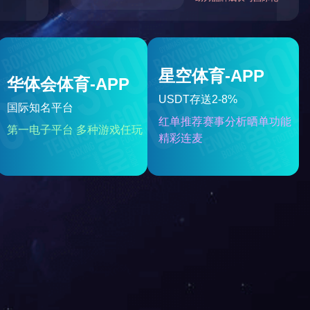
子邮件
~0.7