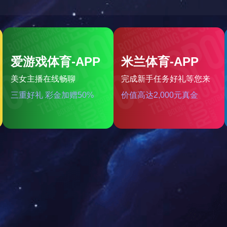
添加收藏夹
PDF下载
电
DN):
10~200
压力等级(PN)
:
0.5
准
:
BS5352;
连接方式
:
焊接
:
增强柔性石墨1Cr13/柔性石墨/不锈钢/耐酸石棉/PTFE齿型垫片等。