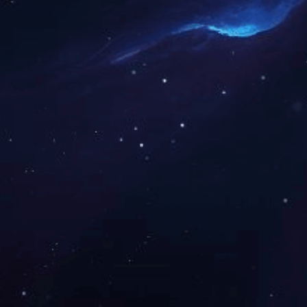
H71型对夹止回阀
适用介质
球阀系列
蝶阀系列
过滤器系列
调节阀系列