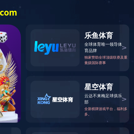
CN
/
应用领域
米兰app站官方官网-米兰
（中国）