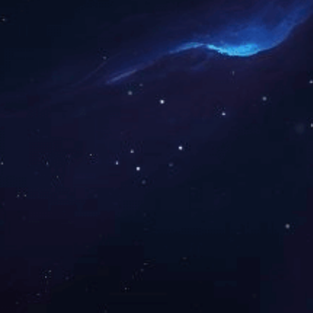
适用介质
双向密封高性能蝶阀
双向密封高性能蝶阀
通风蝶阀
通风蝶阀
通风蝶阀
过滤器系列
调节阀系列