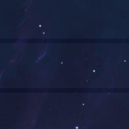
> 通风蝶阀
蝶阀