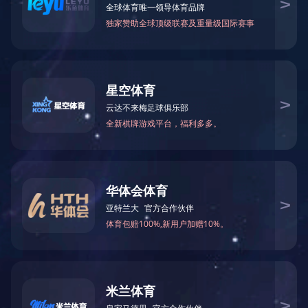
波纹管系列
闸阀系列
截止阀系列
止回阀系列
球阀系列
铸钢/不锈钢球阀
美标偏心半球阀
V型调节球阀