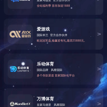
电动不锈钢球阀
气动球阀
气动不锈钢球阀
气动一体式球阀
气动法兰球阀
蝶阀系列
过滤器系列
调节阀系列
气动一体式球阀