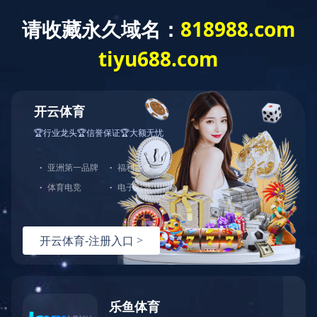
米兰app站官方官网
提供工程阀门组合解决方案
Provide engineering valve combination solutions
CN
/
米兰app站官方官网
>
米兰app站官方官网-米兰（中国）
> 国标
不锈钢截止阀