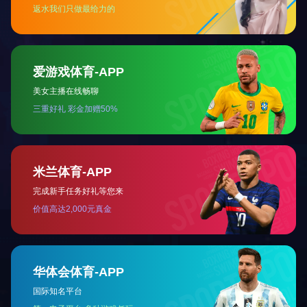
添加收藏夹
PDF下载
电子邮件
产品规格(DN):
50~400
压
力等级(PN)
:
1.6~16
设计标准
:
GB/12235;
连
接方式
:
法兰
主体材质:
铬镍钛钢,柔性石墨,不锈钢,铝青钢等